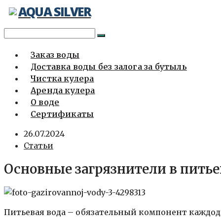
AQUA SILVER
Перейти
к
содержимому
Заказ воды
Доставка воды без залога за бутыль
Чистка кулера
Аренда кулера
О воде
Сертификаты
26.07.2024
Статьи
Основные загрязнители в питьев
Питьевая вода – обязательный компонент каждод