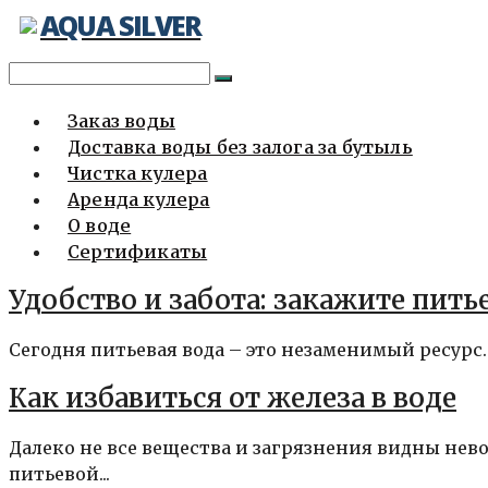
AQUA SILVER
Перейти
к
содержимому
Заказ воды
Доставка воды без залога за бутыль
Чистка кулера
Аренда кулера
О воде
Сертификаты
Удобство и забота: закажите пить
Сегодня питьевая вода – это незаменимый ресурс. 
Как избавиться от железа в воде
Далеко не все вещества и загрязнения видны нев
питьевой...