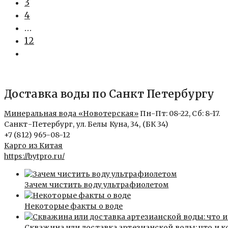
3
4
…
12
Перейти
на
следующую
страницу
Доставка воды по Санкт Петербургу
Минеральная вода «Новотерская»
Пн-Пт: 08-22, Сб: 8-17.
Санкт-Петербург, ул. Белы Куна, 34, (БК 34)
+7 (812) 965-08-12
Карго из Китая
https://bytpro.ru/
Зачем чистить воду ультрафиолетом
Некоторые факты о воде
Скважина или доставка артезианской воды: что и к