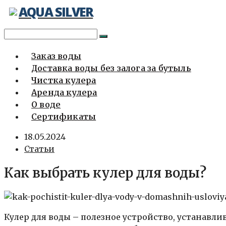
AQUA SILVER
Перейти
к
содержимому
Заказ воды
Доставка воды без залога за бутыль
Чистка кулера
Аренда кулера
О воде
Сертификаты
18.05.2024
Статьи
Как выбрать кулер для воды?
Кулер для воды – полезное устройство, устанавли