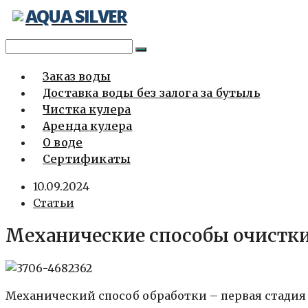
AQUA SILVER
Перейти
к
содержимому
Заказ воды
Доставка воды без залога за бутыль
Чистка кулера
Аренда кулера
О воде
Сертификаты
10.09.2024
Статьи
Механические способы очистки
Механический способ обработки – первая стадия