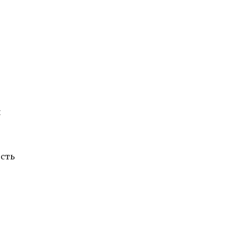
й
сть