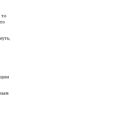
 то
Это
муть,
ации
нным