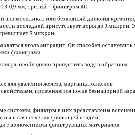
0,3-0,9 мм, третий – фильтром AG.
ный алюмосиликат или безводный диоксид кремния,
ности последней присутствует поры до 3 микрон. 
 превышает 5 микрон.
зоваться уголь антрацит. Он способен остановить 
огими фильтрами.
ильтра, необходимо пропустить воду в обратном
е для удаления железа, марганца, окислов
 свойствами, применяются после безнапорной аэр
ные системы, фильтры в них представлены вспене
тся в качестве завершающей стадии,
ды с включениями фильтрующих материалов.