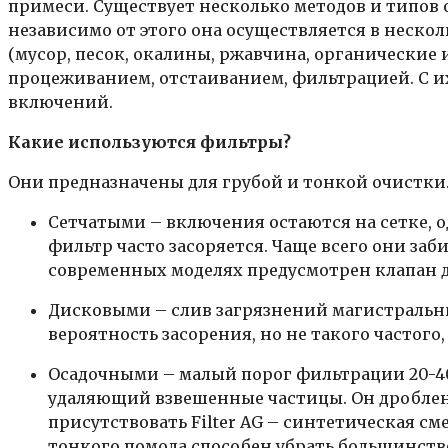
примеси. Существует несколько методов и типов 
независимо от этого она осуществляется в неско
(мусор, песок, окалины, ржавчина, органические
процеживанием, отстаиванием, фильтрацией. С 
включений.
Какие используются фильтры?
Они предназначены для грубой и тонкой очистки
Сетчатыми – включения остаются на сетке, 
фильтр часто засоряется. Чаще всего они за
современных моделях предусмотрен клапан д
Дисковыми – слив загрязнений магистральны
вероятность засорения, но не такого частого,
Осадочными – малый порог фильтрации 20-40
удаляющий взвешенные частицы. Он дроблен д
присутствовать Filter AG – синтетическая с
тонкого помола способен убрать большинств