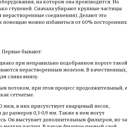
оборудования, на котором она производится. Но
лько ступеней. Сначала убирают крупные частицы
 и нерастворенные соединения). Делают это
их помощью можно избавиться от 60% посторонних
. Первые бывают:
однако при неправильно подобранном пороге тако
биваются нерастворенным железом. В качественных,
ля слива внизу.
м потоком, при этом процесс продолжительный, е
 как сетчатые.
 мкм, в них присутствует кварцевый песок,
о размеров 0,3-0,9 мм. Также в нем могут
месь. Он выступает дополнительным фильтром, из-за
о мелких частиц. В таком фильтре первый слой