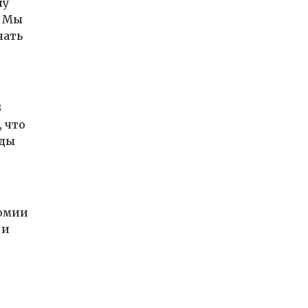
шу
. Мы
чать
В
 что
оды
номии
 и