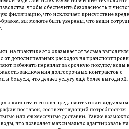
вляемой воды. Мы используем новейшие технологии
зводства, чтобы обеспечить безопасность и чисто
тую фильтрацию, что исключает присутствие вред
образом, вы можете быть уверены, что ваши сотру
.
ки, на практике это оказывается весьма выгодным
ас от дополнительных расходов на транспортировк
ляют избежать переплат за срочную покупку воды 
ожность заключения долгосрочных контрактов с
и и бонусы, что делает услугу ещё более выгодной.
ждого клиента и готова предложить индивидуальны
график поставок, соответствующий потребностям
ельные или ежемесячные доставки. Также возможн
 воды, что позволяет максимально адаптировать н