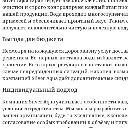
Silver Aqua гарантирует высокое качество поста
очистки и строго контролируем каждый этап прои
нашей продукции. Вода проходит многоступенча
примесей и обеспечивает приятный вкус. Таким 
получают исключительно чистую и полезную воду
Выгода для бюджета
Несмотря на кажущуюся дороговизну услуг достав
решением. Во-первых, доставка воды избавляет в
хранение. Во-вторых, регулярные поставки позво
случае непредвиденных ситуаций. Наконец, возм
компанией Silver Aqua даёт дополнительные скидк
Индивидуальный подход
Компания Silver Aqua учитывает особенности ка
условия сотрудничества. Мы можем разработать 
вашей организации, будь то ежедневные, еженед
согласование особых требований к объёму и типу