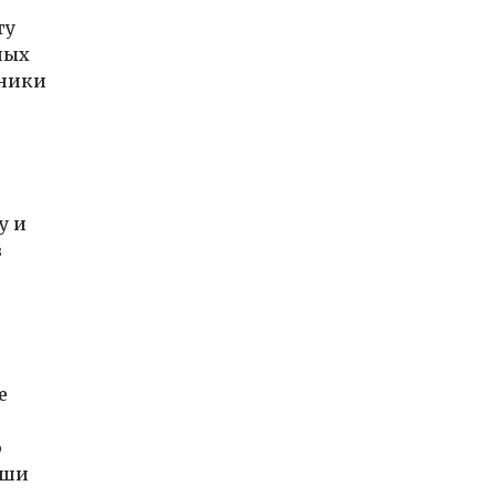
ту
ных
дники
у и
в
е
о
аши