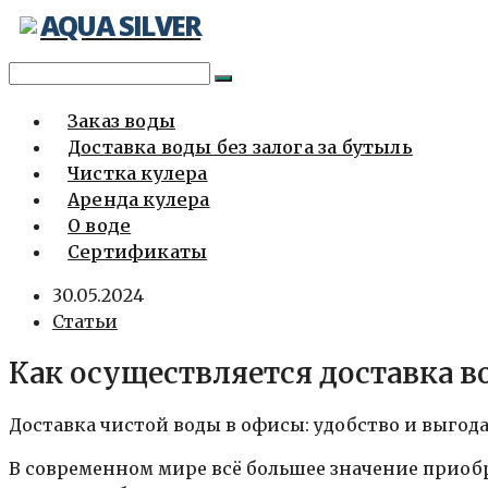
AQUA SILVER
Перейти
к
содержимому
Заказ воды
Доставка воды без залога за бутыль
Чистка кулера
Аренда кулера
О воде
Сертификаты
30.05.2024
Статьи
Как осуществляется доставка в
Доставка чистой воды в офисы: удобство и выгода 
В современном мире всё большее значение приоб